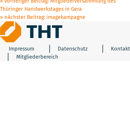
Beitragsnavigation
vorheriger Beitrag:
Mitgliederversammlung des
Thüringer Handwerkstages in Gera
nächster Beitrag:
imagekampagne
Impressum
Datenschutz
Kontakt
Mitgliederbereich