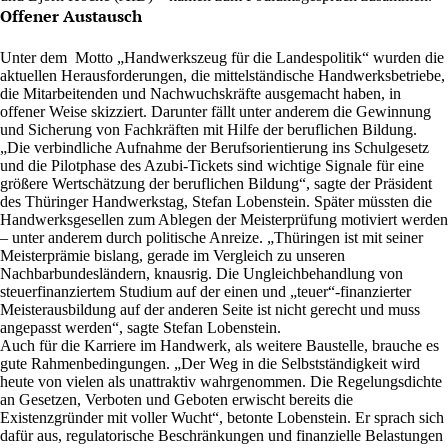
Offener Austausch
Unter dem Motto „Handwerkszeug für die Landespolitik“ wurden die
aktuellen Herausforderungen, die mittelständische Handwerksbetriebe,
die Mitarbeitenden und Nachwuchskräfte ausgemacht haben, in
offener Weise skizziert. Darunter fällt unter anderem die Gewinnung
und Sicherung von Fachkräften mit Hilfe der beruflichen Bildung.
„Die verbindliche Aufnahme der Berufsorientierung ins Schulgesetz
und die Pilotphase des Azubi-Tickets sind wichtige Signale für eine
größere Wertschätzung der beruflichen Bildung“, sagte der Präsident
des Thüringer Handwerkstag, Stefan Lobenstein. Später müssten die
Handwerksgesellen zum Ablegen der Meisterprüfung motiviert werden
– unter anderem durch politische Anreize. „Thüringen ist mit seiner
Meisterprämie bislang, gerade im Vergleich zu unseren
Nachbarbundesländern, knausrig. Die Ungleichbehandlung von
steuerfinanziertem Studium auf der einen und „teuer“-finanzierter
Meisterausbildung auf der anderen Seite ist nicht gerecht und muss
angepasst werden“, sagte Stefan Lobenstein.
Auch für die Karriere im Handwerk, als weitere Baustelle, brauche es
gute Rahmenbedingungen. „Der Weg in die Selbstständigkeit wird
heute von vielen als unattraktiv wahrgenommen. Die Regelungsdichte
an Gesetzen, Verboten und Geboten erwischt bereits die
Existenzgründer mit voller Wucht“, betonte Lobenstein. Er sprach sich
dafür aus, regulatorische Beschränkungen und finanzielle Belastungen