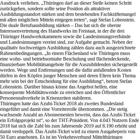
Ausdruck verliehen. „Thüringen darf an dieser Stelle keinen Schritt
zurückgehen, sondern sollte seine Position als attraktiver
Ausbildungsstandort stärken und dem bestehenden Fachkräftemangel
mit allen möglichen Mitteln entgegen treten“, sagt Stefan Lobenstein.
Die duale Berufsausbildung stärken – Das hat sich die oberste
Interessenvertretung des Handwerks im Freistaat, in der die drei
Thüringer Handwerkskammern sowie die Landesinnungsverbände
und Landesinnungen vereint sind, zur Aufgabe gemacht. Neben der
qualitativ hochwertigen Ausbildung zählen dazu auch ausgezeichnete
Rahmenbedingungen. „In einem Flächenland wie Thüringen muss
eine wohn- und betriebsortnahe Beschulung und flächendeckende,
finanzierbare Mobilitätsangebote für die Auszubildenden sichergestellt
werden. Wege und Entfernungen und die dafür anfallenden Kosten
dürfen in den Köpfen junger Menschen und deren Eltern kein Thema
mehr sein bei der Entscheidung für eine Ausbildung“, betont Stefan
Lobenstein. Darüber hinaus könne das Angebot helfen, eine
konsequente Mobilitätswende zu erreichen und den Öffentlicher
Personennahverkehr in Krisenzeiten stabileren.
Thüringen hatte das Azubi-Ticket 2018 als zweites Bundesland
eingeführt und damit eine Vorreiterrolle übernommen. „Die stetig
wachsende Anzahl an Abonnementen beweist, dass das Azubi-Ticket
ein Erfolgsprojekt ist“, so der THT-Präsident. Von 4.043 Nutzern Ende
2018 hat sich die Zahl bis zum Jahresende 2019 auf 8.190 erhöht und
damit verdoppelt. Das Azubi-Ticket wird zu einem Ausgabepreis von
50 Euro angeboten. Es ist im Verkehrsverbund Mittelthüringen