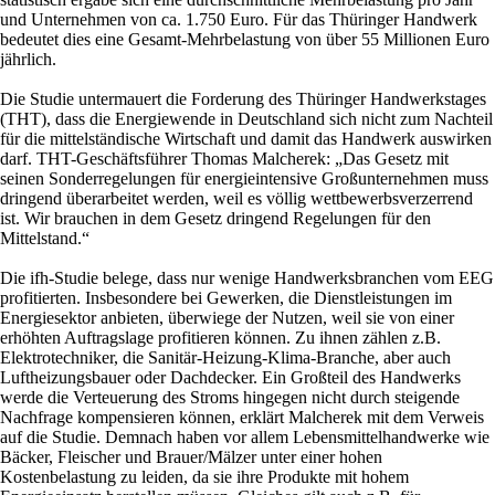
und Unternehmen von ca. 1.750 Euro. Für das Thüringer Handwerk
bedeutet dies eine Gesamt-Mehrbelastung von über 55 Millionen Euro
jährlich.
Die Studie untermauert die Forderung des Thüringer Handwerkstages
(THT), dass die Energiewende in Deutschland sich nicht zum Nachteil
für die mittelständische Wirtschaft und damit das Handwerk auswirken
darf. THT-Geschäftsführer Thomas Malcherek: „Das Gesetz mit
seinen Sonderregelungen für energieintensive Großunternehmen muss
dringend überarbeitet werden, weil es völlig wettbewerbsverzerrend
ist. Wir brauchen in dem Gesetz dringend Regelungen für den
Mittelstand.“
Die ifh-Studie belege, dass nur wenige Handwerksbranchen vom EEG
profitierten. Insbesondere bei Gewerken, die Dienstleistungen im
Energiesektor anbieten, überwiege der Nutzen, weil sie von einer
erhöhten Auftragslage profitieren können. Zu ihnen zählen z.B.
Elektrotechniker, die Sanitär-Heizung-Klima-Branche, aber auch
Luftheizungsbauer oder Dachdecker. Ein Großteil des Handwerks
werde die Verteuerung des Stroms hingegen nicht durch steigende
Nachfrage kompensieren können, erklärt Malcherek mit dem Verweis
auf die Studie. Demnach haben vor allem Lebensmittelhandwerke wie
Bäcker, Fleischer und Brauer/Mälzer unter einer hohen
Kostenbelastung zu leiden, da sie ihre Produkte mit hohem