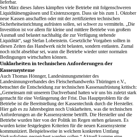
lieferbar.
Seit März dieses Jahres kämpften viele Betriebe mit folgenschweren
Liquiditätsengpässen und Existenzsorgen. Dass sie bis zum 1. Oktober
neue Kassen anschaffen oder mit der zertifizierten technischen
Sicherheitseinrichtung aufrüsten sollen, sei schwer zu vermitteln. „Die
Investition ist vor allem für kleine und mittlere Betriebe von großem
Ausmaß und belastet nachhaltig die zur Verfügung stehende
Liquidität“, sagt Stefan Lobenstein. Gesetzliche Vorgaben sollten in
diesen Zeiten das Handwerk nicht belasten, sondern entlasten. Zumal
noch nicht absehbar sei, wann die Betriebe wieder unter normalen
Bedingungen wirtschaften können.
Unklarheiten in technischen Anforderungen der
Kassensysteme
Auch Thomas Hönnger, Landesinnungsmeister des
Landesinnungverbandes des Fleischerhandwerks Thüringen e.V.,
betrachtet die Entscheidung zur technischen Kassenaufrüstung kritisch:
„Gemeinsam mit unserem Dachverband hatten wir uns bis zuletzt stark
gemacht für eine Verlängerung der Frist. Das Hauptproblem für die
Betriebe ist die Bereitstellung der Kassentechnik durch die Hersteller.
Hier gab es zu Jahresbeginn noch Unklarheiten, was die technischen
Anforderungen an die Kassensysteme betrifft. Die Hersteller und die
Betriebe wurden hier von der Politik im Regen stehen gelassen. Es
wurden keine festgelegten Kriterien für die neuen Kassensysteme
kommuniziert. Beispielsweise in welchem konkreten Umfang
Verkaufsdaten gespeichert werden sollen.“ Aktuell komme eine