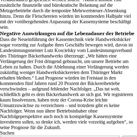
zusätzliche finanzielle und bürokratische Belastung auf die
Metzgerbetriebe durch die temporäre Mehrwertsteuer-Absenkung
hinzu. Denn die Fleischereien würden im kommenden Halbjahr viel
mit der vorübergehenden Anpassung der Kassensysteme beschäftigt
sein.
Negative Auswirkungen auf die Lebensdauer der Betriebe
Dass die Neueinführung der Kassentechnik viele Handwerksbäcker
sogar vorzeitig zur Aufgabe ihres Geschäfts bewegen wird, davon ist
Landesinnungsmeister Lutz Koscielsky vom Landesinnungsverband
des Thüringer Bäckerhandwerks überzeugt: „Wir hätten eine
Verlängerung der Frist dringend gebraucht, um unsere Betriebe am
Leben zu halten. Durch die Ablehnung einer Verlängerung werden
zukünftig weniger Handwerksbäckereien dem Thüringer Markt
erhalten bleiben.“ Laut Prognose würden im Freistaat in den
kommenden fünf Jahren rund 20 Prozent der Bäckereibetriebe
verschwinden – aufgrund fehlender Nachfolger. „Das tut weh,
schließlich geht es dem Bäckerhandwerk an sich gut. Wir registrieren
kaum Insolvenzen, haben trotz der Corona-Krise leichte
Umsatzzuwächse zu verzeichnen – und trotzdem gibt es keine
Nachfolger. Wenn nun ältere Betriebsinhaber ohne
Nachfolgeperspektive auch noch in kostspielige Kassensysteme
investieren sollen, so denke ich, werden viele vorzeitig aufgeben“, so
seine Prognose für die Zukunft.
Suchen