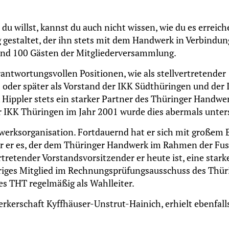
 willst, kannst du auch nicht wissen, wie du es erreich
gestaltet, der ihn stets mit dem Handwerk in Verbindung
und 100 Gästen der Mitgliederversammlung.
ntwortungsvollen Positionen, wie als stellvertretender
 oder später als Vorstand der IKK Südthüringen und der
Hippler stets ein starker Partner des Thüringer Handwer
r IKK Thüringen im Jahr 2001 wurde dies abermals unter
ndwerksorganisation. Fortdauernd hat er sich mit große
war er es, der dem Thüringer Handwerk im Rahmen der Fu
rtretender Vorstandsvorsitzender er heute ist, eine star
hriges Mitglied im Rechnungsprüfungsausschuss des Thür
s THT regelmäßig als Wahlleiter.
kerschaft Kyffhäuser-Unstrut-Hainich, erhielt ebenfall