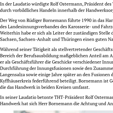
In der Laudatio würdigte Rolf Ostermann, Präsident de
durch vorbildliches Handeln innerhalb der Handwerksorg
Der Weg von Rüdiger Bornemann führte 1990 in das Hand
des Landesinnungsverbandes des Karosserie- und Fahrz
Weiterhin habe er sich als Leiter der zuständigen Stel
Sachsen, Sachsen-Anhalt und Thüringen einen guten Na
Während seiner Tätigkeit als stellvertretender Geschäf
Bereich der Berufsausbildung maßgeblichen Anteil am A
er als Geschäftsführer die Geschicke verschiedener In
Durchführung der Innungsfusionen sowie den Zusamme
Langensalza sowie einige Jahre später an den Fusionen
Kyffhäuserkreis federführend beteiligt. Bornemann ist
die das Handwerk in beiden Kreisen umfasst.
In seiner Laudatio betonte THT-Präsident Rolf Osterm
Handwerk hat sich Herr Bornemann die Achtung und A