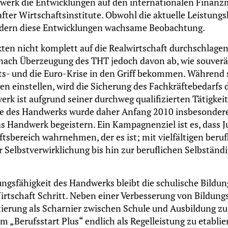
dwerk die Entwicklungen auf den internationalen Finan
r Wirtschaftsinstitute. Obwohl die aktuelle Leistungsk
ordern diese Entwicklungen wachsame Beobachtung.
ten nicht komplett auf die Realwirtschaft durchschlage
t nach Überzeugung des THT jedoch davon ab, wie souver
s- und die Euro-Krise in den Griff bekommen. Während s
n einstellen, wird die Sicherung des Fachkräftebedarfs 
rk ist aufgrund seiner durchweg qualifizierten Tätigkeit
e des Handwerks wurde daher Anfang 2010 insbesondere
s Handwerk begeistern. Ein Kampagnenziel ist es, dass J
sbereich wahrnehmen, der es ist; mit vielfältigen beruf
Selbstverwirklichung bis hin zur beruflichen Selbständi
ngsfähigkeit des Handwerks bleibt die schulische Bildung
irtschaft Schritt. Neben einer Verbesserung von Bildun
ntierung als Scharnier zwischen Schule und Ausbildung zu
„Berufsstart Plus“ endlich als Regelleistung zu etablie