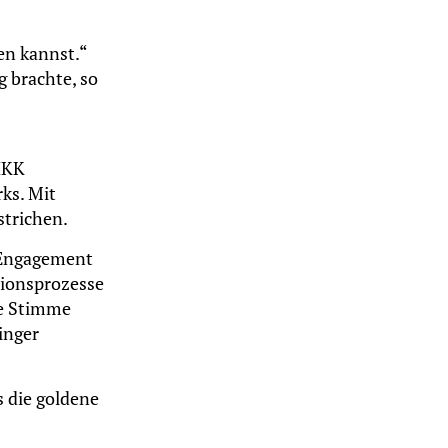
en kannst.“
 brachte, so
 IKK
ks. Mit
strichen.
m Engagement
sionsprozesse
ke Stimme
inger
s die goldene