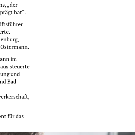
s, „der
prägt hat“.
äftsführer
rte.
denburg,
o Ostermann.
mann im
aus steuerte
tung und
und Bad
erkerschaft,
nt für das