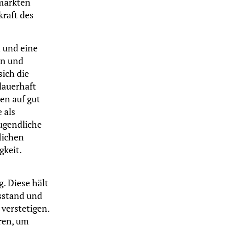
zmärkten
raft des
n und eine
än und
ich die
dauerhaft
en auf gut
 als
ugendliche
lichen
gkeit.
. Diese hält
gsstand und
 verstetigen.
ren, um