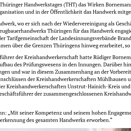
s Thüringer Handwerkstages (THT) das Wirken Bornemann
anisation und in der Öffentlichkeit das Handwerk mitge
werk, wo er sich nach der Wiedervereinigung als Gesch
eugbauerhandwerks Thüringen für das Handwerk engagie
le der Tarifgemeinschaft der Landesinnungsverbände Bran
men über die Grenzen Thüringens hinweg erarbeitet, s
tsführer der Kreishandwerkerschaft hatte Rüdiger Borne
ufbau des Prüfungswesens in den Innungen. Darüber hin
nungen und war in diesem Zusammenhang an der Vorberei
nschlüssen der Kreishandwerkerschaften Mühlhausen 
 der Kreishandwerkerschaften Unstrut-Hainich-Kreis und
 Geschäftsführer der zusammengeschlossenen Kreishandw
ann: „Mit seiner Kompetenz und seinem hohen Engageme
nerkennung des gesamten Handwerks erworben.“