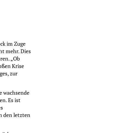
ock im Zuge
ht mehr. Dies
eren. „Ob
oßen Krise
ges, zur
Die wachsende
n. Es ist
es
n den letzten