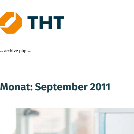
Skip
to
content
-- archive.php --
Monat:
September 2011